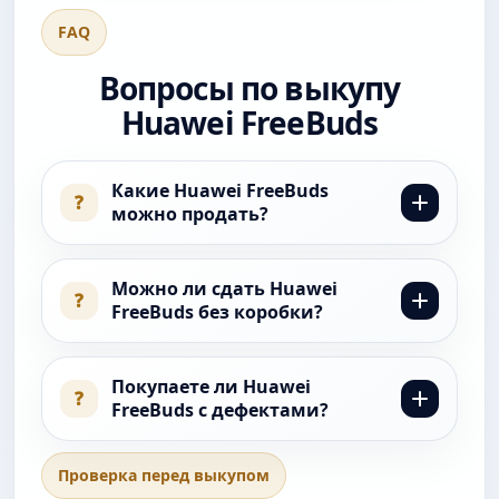
FAQ
Вопросы по выкупу
Huawei FreeBuds
Какие Huawei FreeBuds
?
можно продать?
Можно предложить FreeBuds Pro,
FreeBuds 7i, FreeBuds 6, FreeBuds 4,
Можно ли сдать Huawei
?
FreeBuds без коробки?
FreeBuds 4i, FreeBuds 3, FreeBuds SE,
FreeClip, FreeArc и другие
Да, коробка не обязательна. Но
беспроводные наушники Huawei.
полный комплект, кабель, амбушюры
Покупаете ли Huawei
?
FreeBuds с дефектами?
и документы могут повлиять на
итоговую стоимость.
Да, наушники можно оценить с
Проверка перед выкупом
внешним износом, слабой батареей,