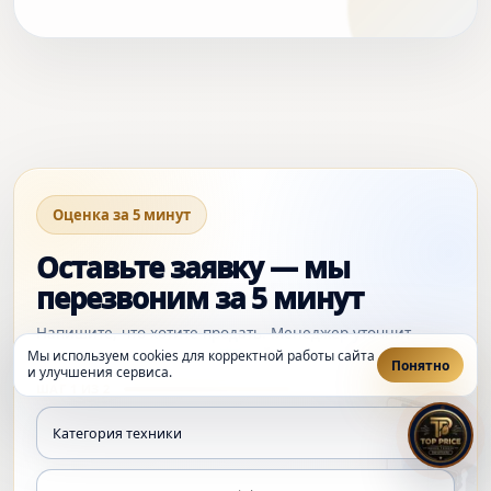
Оценка за 5 минут
Оставьте заявку — мы
перезвоним за 5 минут
Напишите, что хотите продать. Менеджер уточнит
детали и подскажет следующий шаг.
Мы используем cookies для корректной работы сайта
Понятно
и улучшения сервиса.
ШАГ 1 ИЗ 2