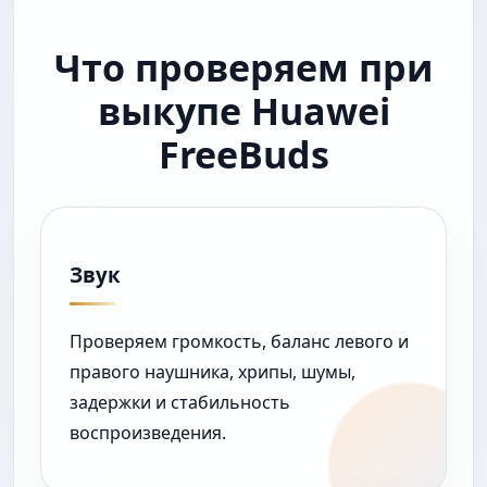
проблемами кейса, микрофонов,
звука, амбушюр или неполной
Что проверяем при
комплектацией.
выкупе Huawei
FreeBuds
Звук
Проверяем громкость, баланс левого и
правого наушника, хрипы, шумы,
задержки и стабильность
воспроизведения.