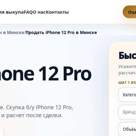
ия выкупа
FAQ
О нас
Контакты
Оц
н в Минске
/
Продать iPhone 12 Pro в Минске
Быс
one 12 Pro
Укажите
рассчит
ШАГ 1 ИЗ
. Скупка б/у iPhone 12 Pro,
 и расчет после сделки.