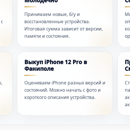
Молодечно
С
Принимаем новые, б/у и
Мо
 с
восстановленные устройства.
оп
Итоговая сумма зависит от версии,
ко
памяти и состояния.
ор
Выкуп iPhone 12 Pro в
П
Фаниполе
С
,
Оцениваем iPhone разных версий и
Ст
состояний. Можно начать с фото и
па
короткого описания устройства.
ак
ак