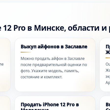
 12 Pro в Минске, области и
Выкуп айфонов в Заславле
П
Ж
Можно продать айфон в Заславле
ле
Оц
после предварительной оценки по
e
Жо
фото. Укажите модель, память,
эк
состояние и комплект.
Ap
Продать iPhone 12 Pro в
В