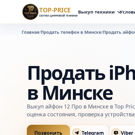
TOP-PRICE
Выкуп техники
Услов
СКУПКА ЦИФРОВОЙ ТЕХНИКИ
Главная
/
Продать телефон в Минске
/
Продать айфо
Продать iPh
в Минске
Выкуп айфон 12 Про в Минске в Top Price
оценка состояния, проверка устройства
Позвонить
Telegram
Viber