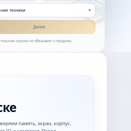
Далее
тельная оценка не обязывает к продаже.
ске
веряем память, экран, корпус,
le ID и комплект. Перед