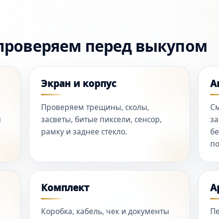
проверяем перед выкупом
Экран и корпус
А
Проверяем трещины, сколы,
См
й
засветы, битые пиксели, сенсор,
за
рамку и заднее стекло.
бе
по
Комплект
A
Коробка, кабель, чек и документы
Пе