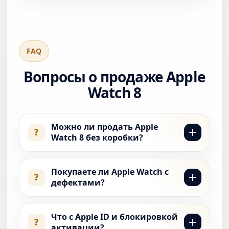
FAQ
Вопросы о продаже Apple
Watch 8
Можно ли продать Apple
?
Watch 8 без коробки?
Да. Коробка не обязательна, но
полный комплект, чек, документы,
Покупаете ли Apple Watch с
?
дефектами?
оригинальная зарядка и ремешок
могут повысить итоговую оценку.
Да. Рассматриваются часы с
царапинами, потертостями, слабой
Что с Apple ID и блокировкой
?
активации?
батареей, повреждениями стекла,