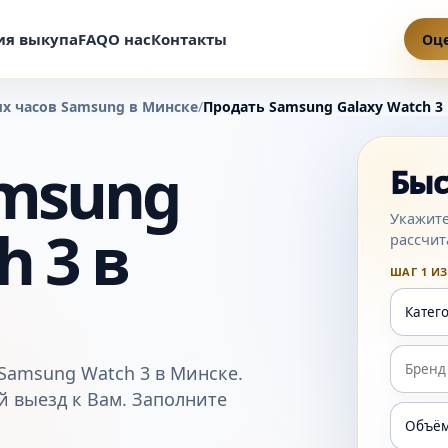
ия выкупа
FAQ
О нас
Контакты
Оц
х часов Samsung в Минске
/
Продать Samsung Galaxy Watch 3
msung
Быс
Укажите
h 3 в
рассчит
ШАГ 1 ИЗ
Samsung Watch 3 в Минске.
 выезд к Вам. Заполните