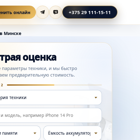
+375 29 111-15-11
енить онлайн
 в Минске
трая оценка
 параметры техники, и мы быстро
аем предварительную стоимость.
 2