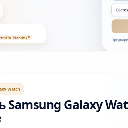
енить технику
Предвари
axy Watch
 Samsung Galaxy Wat
е